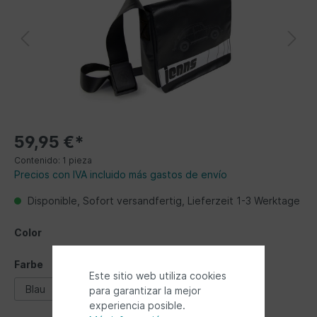
59,95 €*
Contenido:
1 pieza
Precios con IVA incluido más gastos de envío
Disponible, Sofort versandfertig, Lieferzeit 1-3 Werktage
Color
Farbe
Este sitio web utiliza cookies
Blau
rot
schwarz
para garantizar la mejor
experiencia posible.