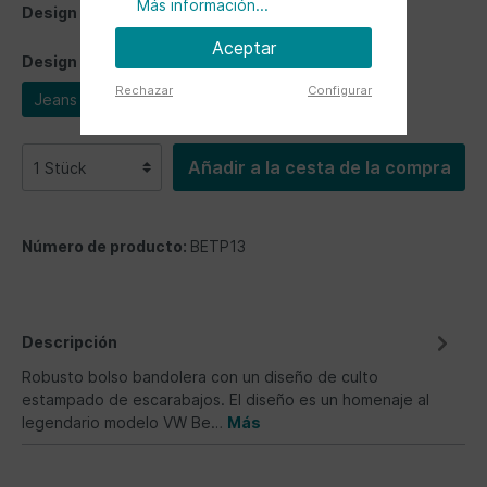
Más información...
Design
Aceptar
Design
Rechazar
Configurar
Jeans Beetle
Añadir a la cesta de la compra
Número de producto:
BETP13
Descripción
Robusto bolso bandolera con un diseño de culto
estampado de escarabajos. El diseño es un homenaje al
legendario modelo VW Be…
Más