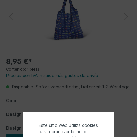
8,95 €*
Contenido:
1 pieza
Precios con IVA incluido más gastos de envío
Disponible, Sofort versandfertig, Lieferzeit 1-3 Werktage
Color
Design
Este sitio web utiliza cookies
Design
para garantizar la mejor