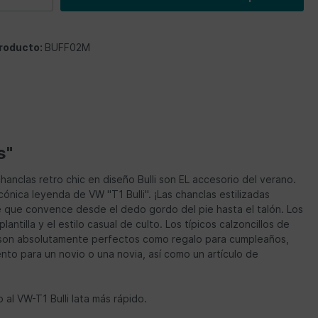
roducto:
BUFF02M
s"
nclas retro chic en diseño Bulli son EL accesorio del verano.
cónica leyenda de VW "T1 Bulli". ¡Las chanclas estilizadas
nte que convence desde el dedo gordo del pie hasta el talón. Los
tilla y el estilo casual de culto. Los típicos calzoncillos de
s son absolutamente perfectos como regalo para cumpleaños,
to para un novio o una novia, así como un artículo de
al VW-T1 Bulli lata más rápido.