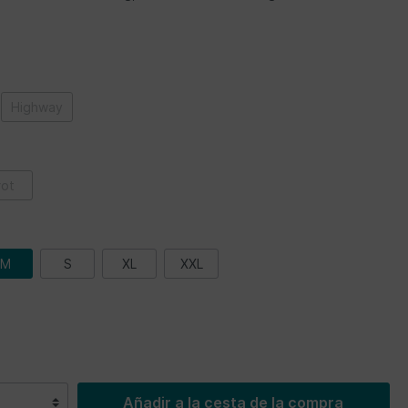
Highway
rot
M
S
XL
XXL
Añadir a la cesta de la compra