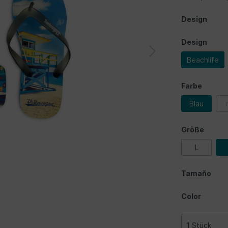
Design
Design
Beachlife
Farbe
Blau
Größe
L
Tamaño
Color