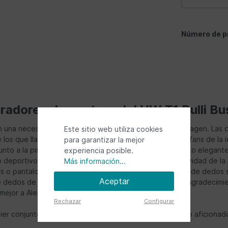
Número de p
radores de puntera del VW T1 Bulli Bu
una necesidad absoluta para todos los fans de Volkswagen. Las cha
Este sitio web utiliza cookies
os que llaman la atención. Se llevan el corazón de los fans de la i
para garantizar la mejor
junto a la piscina, en el jardín o en el camping. Un conjunto elega
experiencia posible.
eportivo y elegante. También impresionan por la suavidad de la plan
Más información...
das o pantalones deportivos informales. Los separadores de dedo
Aceptar
 de dedos de Volkswagen son perfectos como regalo de agradecimien
mejor a Alemania que este adorable icono de estilo?
Rechazar
Configurar
ier conjunto de camping. Hacen que el corazón de todo aficionado 