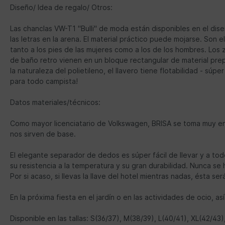
Diseño/ Idea de regalo/ Otros:
Las chanclas VW-T1 "Bulli" de moda están disponibles en el dis
las letras en la arena. El material práctico puede mojarse. Son
tanto a los pies de las mujeres como a los de los hombres. Los 
de baño retro vienen en un bloque rectangular de material prep
la naturaleza del polietileno, el llavero tiene flotabilidad - súp
para todo campista!
Datos materiales/técnicos:
Como mayor licenciatario de Volkswagen, BRISA se toma muy en se
nos sirven de base.
El elegante separador de dedos es súper fácil de llevar y a tod
su resistencia a la temperatura y su gran durabilidad. Nunca se
Por si acaso, si llevas la llave del hotel mientras nadas, ésta ser
En la próxima fiesta en el jardín o en las actividades de ocio
Disponible en las tallas: S(36/37), M(38/39), L(40/41), XL(42/43