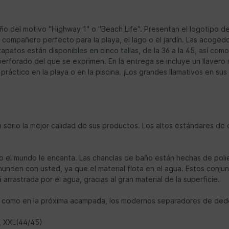
eño del motivo "Highway 1" o "Beach Life". Presentan el logotipo d
 el compañero perfecto para la playa, el lago o el jardín. Las acog
zapatos están disponibles en cinco tallas, de la 36 a la 45, así co
erforado del que se exprimen. En la entrega se incluye un llavero
er práctico en la playa o en la piscina. ¡Los grandes llamativos en su
rio la mejor calidad de sus productos. Los altos estándares de cal
o el mundo le encanta. Las chanclas de baño están hechas de poliet
 hunden con usted, ya que el material flota en el agua. Estos conju
á arrastrada por el agua, gracias al gran material de la superficie.
, así como en la próxima acampada, los modernos separadores de ded
), XXL(44/45)