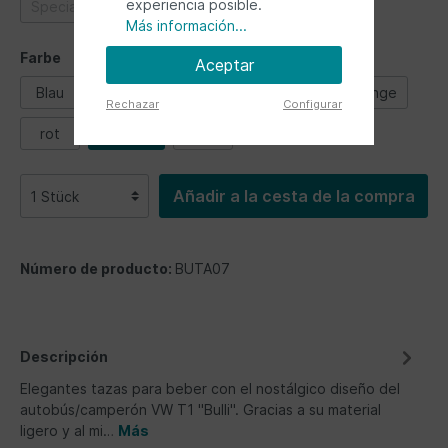
experiencia posible.
Special vehicles
Ultimate ride
Más información...
Farbe
Aceptar
Blau
Bunt
Grün
Petrol/Braun
orange
Rechazar
Configurar
rot
schwarz
weiß
Añadir a la cesta de la compra
Número de producto:
BUTA07
Descripción
Elegantes tazas para beber con el nostálgico diseño del
autobús/camperón VW T1 "Bulli". Gracias a su material
ligero y al mi…
Más