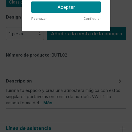
Classic Bus
Aceptar
Design
Rechazar
Configurar
Añadir a la cesta de la compra
Número de producto:
BUTL02
Descripción
Ilumina tu espacio y crea una atmósfera mágica con estos
singulares portavelas en forma de autobús VW T1. La
amada forma del…
Más
Línea de asistencia