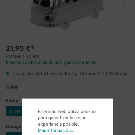
21,95 €*
Contenido:
1 pieza
Precios con IVA incluido más gastos de envío
Disponible, Sofort versandfertig, Lieferzeit 1-3 Werktage
Color
Farbe
silber
weiß
Este sitio web utiliza cookies
para garantizar la mejor
experiencia posible.
Design
Más información...