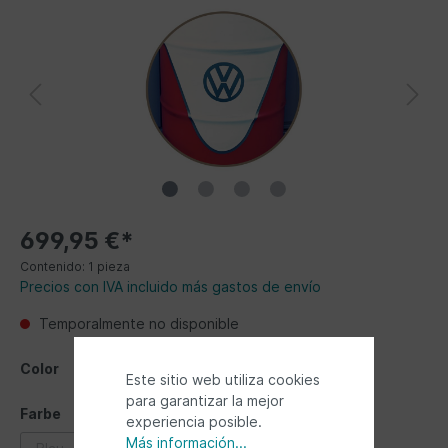
699,95 €*
Contenido:
1 pieza
Precios con IVA incluido más gastos de envío
Temporalmente no disponible
Color
Este sitio web utiliza cookies
para garantizar la mejor
Farbe
experiencia posible.
Más información...