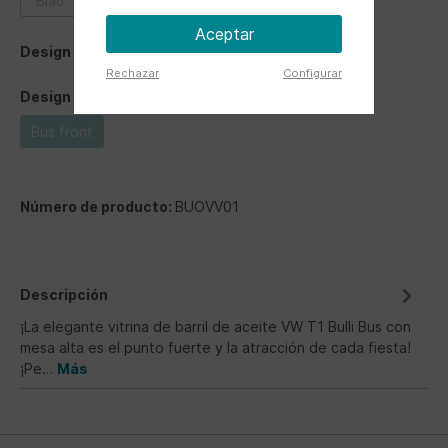
Blau
rot
Aceptar
Design
Rechazar
Configurar
Design
Bus front
Número de producto:
BUOVV01
Descripción
¡La elegante vitrina de barril de aceite VW T1 Bulli Bus con
mesa alta es el punto fuerte y la atracción de cada fiesta!
¡Pe…
Más