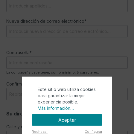
Nueva dirección de correo electrónico*
Contraseña*
La contraseña debe tener, como mínimo, 8 caracteres.
Confirmación de la contraseña*
Este sitio web utiliza cookies
para garantizar la mejor
experiencia posible.
Más información...
Su dirección
Aceptar
Calle y número*
Rechazar
Configurar