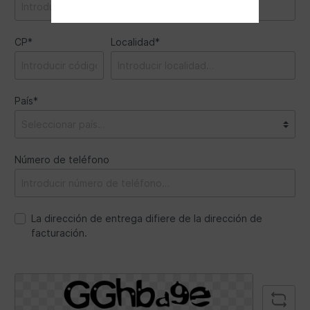
CP*
Localidad*
País*
Número de teléfono
La dirección de entrega difiere de la dirección de
facturación.